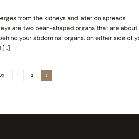
merges from the kidneys and later on spreads
neys are two bean-shaped organs that are about
 behind your abdominal organs, on either side of y
 […]
US
1
2
3