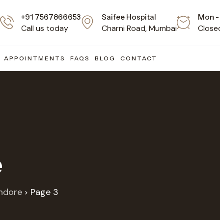
+91 7567866653
Saifee Hospital
Mon - 
Call us today
Charni Road, Mumbai
Close
APPOINTMENTS
FAQS
BLOG
CONTACT
e
indore
Page 3