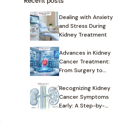
Recent posts
Dealing with Anxiety
and Stress During
Kidney Treatment
Advances in Kidney
Cancer Treatment:
From Surgery to
Targeted Therapy
Recognizing Kidney
Cancer Symptoms
Early: A Step-by-
Step Guide