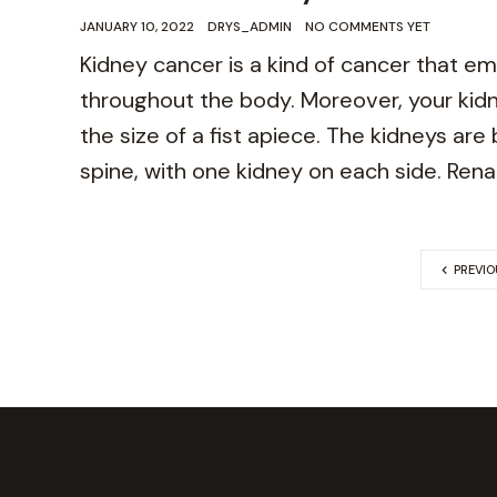
JANUARY 10, 2022
DRYS_ADMIN
NO COMMENTS YET
Kidney cancer is a kind of cancer that e
throughout the body. Moreover, your kid
the size of a fist apiece. The kidneys are
spine, with one kidney on each side. Renal
PREVIO